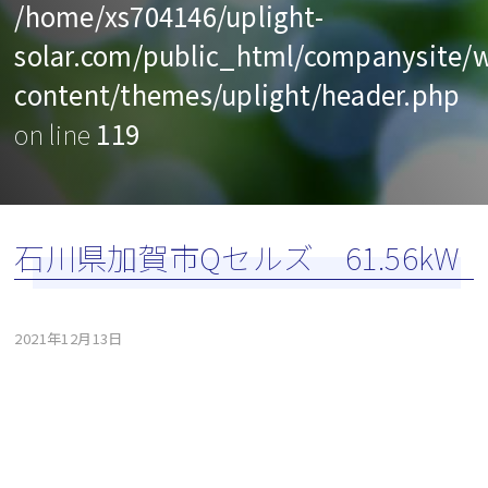
/home/xs704146/uplight-
solar.com/public_html/companysite/
content/themes/uplight/header.php
on line
119
石川県加賀市Qセルズ 61.56kW
2021年12月13日
投
稿
ナ